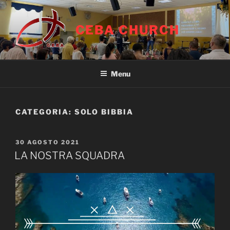
Salta
al
CEBA CHURCH
contenuto
Menu
CATEGORIA:
SOLO BIBBIA
PUBBLICATO
30 AGOSTO 2021
IL
LA NOSTRA SQUADRA