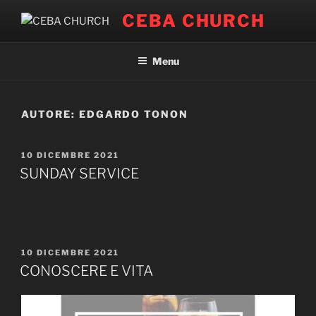
Salta
CEBA CHURCH
al
contenuto
Menu
AUTORE:
EDGARDO TONON
PUBBLICATO
10 DICEMBRE 2021
IL
SUNDAY SERVICE
PUBBLICATO
10 DICEMBRE 2021
IL
CONOSCERE E VITA