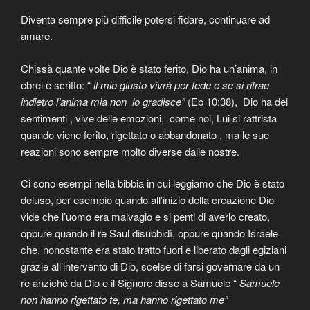
Diventa sempre più difficile potersi fidare, continuare ad
amare.
Chissà quante volte Dio è stato ferito, Dio ha un’anima, in
ebrei è scritto: “
il mio giusto vivrà per fede e se si ritrae
indietro l’anima mia non lo gradisce”
(Eb 10:38), Dio ha dei
sentimenti , vive delle emozioni, come noi, Lui si rattrista
quando viene ferito, rigettato o abbandonato , ma le sue
reazioni sono sempre molto diverse dalle nostre.
Ci sono esempi nella bibbia in cui leggiamo che Dio è stato
deluso, per esempio quando all’inizio della creazione Dio
vide che l’uomo era malvagio e si penti di averlo creato,
oppure quando il re Saul disubbidì, oppure quando Israele
che, nonostante era stato tratto fuori e liberato dagli egiziani
grazie all’intervento di Dio, scelse di farsi governare da un
re anziché da Dio e il Signore disse a Samuele “
Samuele
non hanno rigettato te, ma hanno rigettato me”