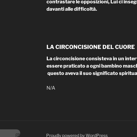
contrastare le opposizioni, Lui ci inseg
davanti alle difficoltà.
LA CIRCONCISIONE DEL CUORE
La circoncisione consisteva in un inte
essere praticato a ogni bambino maschio
questo aveva il suo significato spiritua
N/A
tagram
Proudly powered by WordPress