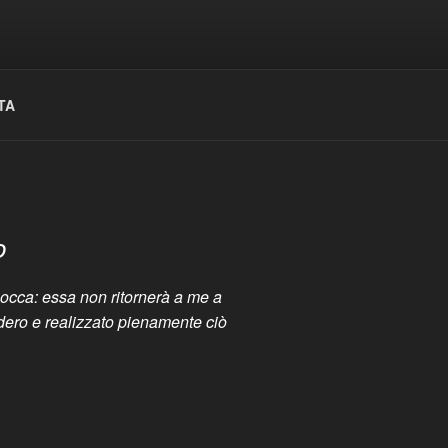
TA
o
bocca: essa non ritornerà a me a
dero e realizzato pienamente ciò