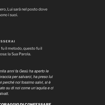
ero, Lui sarà nel posto dove
ono i suoi.
ESSERAI
fu il metodo, questo fu il
cosa: la Sua Parola.
ila anni fa Gesù ha aperto le
raccia per salvarci, ha preso lui
pi perché noi fossimo salvi, si è
iato su di noi come un’aquila e ci
lvati.
 CORAGGIO DI CONFESSARE