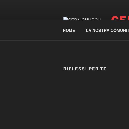
Salta
al
CE
contenuto
HOME
LA NOSTRA COMUNI
RIFLESSI PER TE