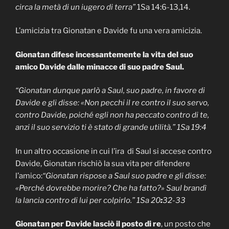
circa la metà di un iugero di terra”
1Sa 14:6-13,14.
L’amicizia tra Gionatan e Davide fu una vera amicizia.
Gionatan difese incessantemente la vita del suo
amico Davide dalle minacce di suo padre Saul.
“Gionatan dunque parlò a Saul, suo padre, in favore di
Davide e gli disse: «Non pecchi il re contro il suo servo,
contro Davide, poiché egli non ha peccato contro di te,
anzi il suo servizio ti è stato di grande utilità.”
1Sa 19:4
In un altro occasione in cui l’ira di Saul si accese contro
Davide, Gionatan rischiò la sua vita per difendere
l’amico:
“Gionatan rispose a Saul suo padre e gli disse:
«Perché dovrebbe morire? Che ha fatto?» Saul brandì
la lancia contro di lui per colpirlo.” 1Sa 20
:
32-33
Gionatan per Davide lasciò il posto di re
, un posto che