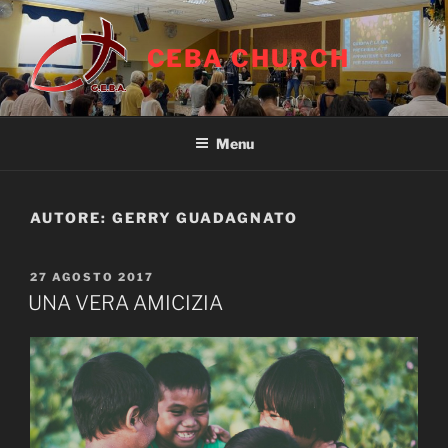
Salta
al
CEBA CHURCH
contenuto
Menu
AUTORE:
GERRY GUADAGNATO
PUBBLICATO
27 AGOSTO 2017
IL
UNA VERA AMICIZIA