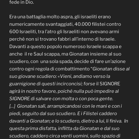
fede in Dio.
Era una battaglia molto aspra, gli israeliti erano
numericamente svantaggiati, 40.000 filistei contro
600 Israeliti, tra l’atro gli Israeliti non avevano armi
perché non si trovano fabbri all’interno di Israele.
Davanti a questo popolo numeroso Israele scappa e
anche il re Saul scappa, ma Gionatan insieme al suo
scudiero, con una sola spada, decide di fare un’azione
contro ogni regola di combattimento “
Gionatan disse al
suo giovane scudiero: «Vieni, andiamo verso la
guarnigione di questi incirconcisi; forse
il SIGNORE
agirà in nostro favore, poiché nulla può impedire al
SIGNORE di salvare con molta o con poca gente.
[…] Gionatan salì, arrampicandosi con le mani e con i
piedi, seguito dal suo scudiero. E i Filistei caddero
davanti a Gionatan; e lo scudiero, dietro a lui, li finiva. In
questa prima disfatta, inflitta da Gionatan e dal suo
scudiero, caddero circa venti uomini, sullo spazio di