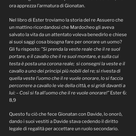
ora apprezza l’armatura di Gionatan.
Nel libro di Ester troviamo la storia del re Assuero che
un mattino ricordandosi che Mardocheo gli aveva
salvato la vita da un attentato voleva benedirlo e chiese
ai suoi saggi cosa bisogna fare per onorare un uomo?
Gli fu risposto
: ”Si prenda la veste reale che il re suol
portare, e il cavallo che il re suol montare, e sulla cui
testa è posta una corona reale; si consegni la veste e il
cavallo a uno dei principi più nobili del re; si rivesta di
quella veste l’uomo che il re vuole onorare, lo si faccia
percorrere a cavallo le vie della città, e si gridi davanti a
lui: – Così si fa all’uomo che il re vuole onorare!”
Ester 6:
8,9
Questo fu ciò che fece Gionatan con Davide, lo onorò,
dando i suoi vestiti a Davide stava cedendo il diritto
legale di regalità per accettare un ruolo secondario.