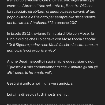
Nella Bibbia vediamo che Dio ha scelto degli amici, per
esempio Abramo:
“Non sei stato tu, il nostro DIO, che
ha scacciato gli abitanti di questo paese davanti al tuo
popolo Israele e l’ha dato per sempre alla discendenza
del tuo amico Abrahamo?”
2cronache 20:7
In Esodo 33:11 troviamo l’amicizia di Dio con Mosè, la
Bibbia ci dice che Dio parlava con Mosè faccia a faccia:
”
Or il Signore parlava con Mosè faccia a faccia, come un
uomo parla col proprio amico”
Anche Gesù ha scelto i suoi amici e questi siamo noi:
”Q
uesto è il mio comandamento che vi amiate gli uni gli
altri, come io ho amato voi”.
Gesù si è unito a noi in una vera amicizia;
Lui ci ha difeso da tutti i nostri nemici;