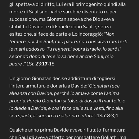
gli spettava di diritto, Lui era il primogenito quindi alla
morte di Saul suo padre sarebbe diventato re per
successione, ma Gionatan sapeva che Dio aveva
stabilito Davide re di Israele dopo Saul e, senza
esitazione, si fece da parte e Lo incoraggiò:
“Non
temere; poiché Saul, mio padre, non riuscirà a metterti
le mani addosso. Tu regnerai sopra Israele, io sarò il
secondo dopo di te; e lo sa bene anche Saul, mio
padre .”
1Sa 23:
17
-18
Un giorno Gionatan decise addirittura di togliersi
l’intera armatura e donarla a Davide:
“Gionatan fece
alleanza con Davide, perché lo amava come l’anima
propria. Perciò Gionatan si tolse di dosso il mantello e
lo diede a Davide; e così fece delle sue vesti, fino alla
sua spada, al suo arco e alla sua cintura”
.
1Sa18:3,4
Qualche anno prima Davide aveva rifiutato l’armatura
che Saul gli aveva offerto per combattere Goliath , ma